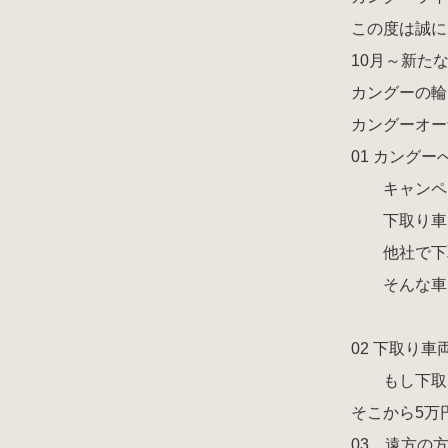
この度は誠に
10月～新た
カングーの輪
カングーオー
01 カング
キャンペー
下取り車両
他社で下取
そんな車両
02 下取り
もし下取り
そこから5万
03 遠方の