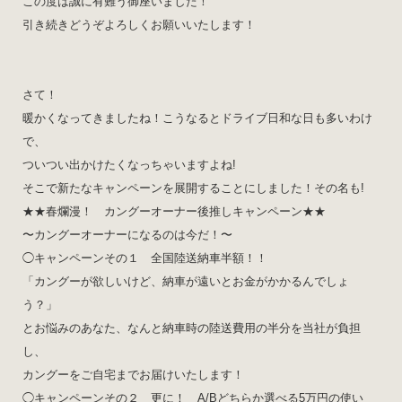
この度は誠に有難う御座いました！
引き続きどうぞよろしくお願いいたします！
さて！
暖かくなってきましたね！こうなるとドライブ日和な日も多いわけ
で、
ついつい出かけたくなっちゃいますよね!
そこで新たなキャンペーンを展開することにしました！その名も!
★★春爛漫！ カングーオーナー後推しキャンペーン★★
〜カングーオーナーになるのは今だ！〜
◯キャンペーンその１ 全国陸送納車半額！！
「カングーが欲しいけど、納車が遠いとお金がかかるんでしょ
う？」
とお悩みのあなた、なんと納車時の陸送費用の半分を当社が負担
し、
カングーをご自宅までお届けいたします！
◯キャンペーンその２ 更に！ A/Bどちらか選べる5万円の使い