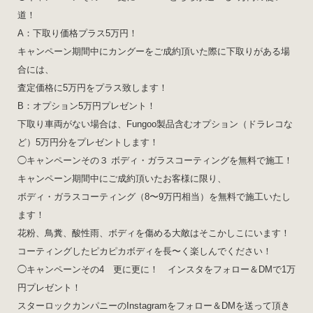
道！
A：下取り価格プラス5万円！
キャンペーン期間中にカングーをご成約頂いた際に下取りがある場
合には、
査定価格に5万円をプラス致します！
B：オプション5万円プレゼント！
下取り車両がない場合は、Fungoo製品含むオプション（ドラレコな
ど）5万円分をプレゼントします！
◯キャンペーンその３ ボディ・ガラスコーティングを無料で施工！
キャンペーン期間中にご成約頂いたお客様に限り、
ボディ・ガラスコーティング（8〜9万円相当）を無料で施工いたし
ます！
花粉、鳥糞、酸性雨、ボディを傷める大敵はそこかしこにいます！
コーティングしたピカピカボディを長〜く楽しんでください！
◯キャンペーンその4 更に更に！ インスタをフォロー＆DMで1万
円プレゼント！
スターロックカンパニーのInstagramをフォロー＆DMを送って頂き