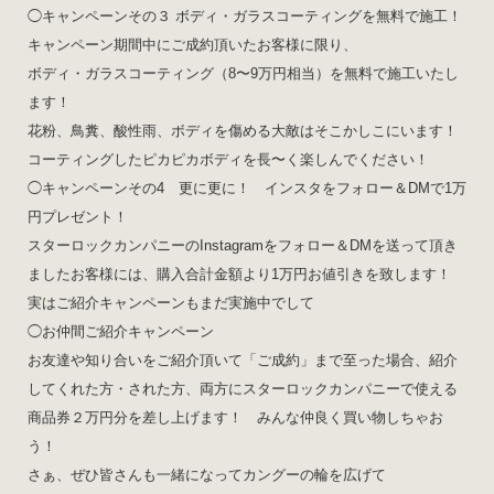
◯キャンペーンその３ ボディ・ガラスコーティングを無料で施工！
キャンペーン期間中にご成約頂いたお客様に限り、
ボディ・ガラスコーティング（8〜9万円相当）を無料で施工いたし
ます！
花粉、鳥糞、酸性雨、ボディを傷める大敵はそこかしこにいます！
コーティングしたピカピカボディを長〜く楽しんでください！
◯キャンペーンその4 更に更に！ インスタをフォロー＆DMで1万
円プレゼント！
スターロックカンパニーのInstagramをフォロー＆DMを送って頂き
ましたお客様には、購入合計金額より1万円お値引きを致します！
実はご紹介キャンペーンもまだ実施中でして
◯お仲間ご紹介キャンペーン
お友達や知り合いをご紹介頂いて「ご成約」まで至った場合、紹介
してくれた方・された方、両方にスターロックカンパニーで使える
商品券２万円分を差し上げます！ みんな仲良く買い物しちゃお
う！
さぁ、ぜひ皆さんも一緒になってカングーの輪を広げて