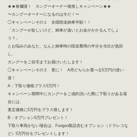
★★春爛漫！ カングーオーナー後推しキャンペーン★★
〜カングーオーナーになるのは今だ！〜
◯キャンペーンその１ 全国陸送納車半額！！
「カングーが欲しいけど、納車が遠いとお金がかかるんでしょ
う？」
とお悩みのあなた、なんと納車時の陸送費用の半分を当社が負担
し、
カングーをご自宅までお届けいたします！
◯キャンペーンその２ 更に！ A/Bどちらか選べる5万円の使い
道！
A：下取り価格プラス5万円！
キャンペーン期間中にカングーをご成約頂いた際に下取りがある場
合には、
査定価格に5万円をプラス致します！
B：オプション5万円プレゼント！
下取り車両がない場合は、Fungoo製品含むオプション（ドラレコな
ど）5万円分をプレゼントします！