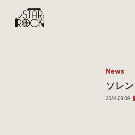
N
e
w
s
ソレン
2024.08.09