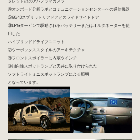
タレットの360°パノラマカメラ
④オンボード分析ラボとコミュニケーションセンターへの通信機器
⑤60/40スプリットリアドアとスライドサイドドア
⑥LPGタービンで駆動されるバッテリーまたはオルタネーターを使
用した
ハイブリッドドライブユニット
⑦ツーボックススタイルのアーキテクチャ
⑧フロントスポイラーに内蔵ウインチ
⑨指向性スポットランプと天井に取り付けられた
ソフトライトミニスポットランプによる照明
となっています。