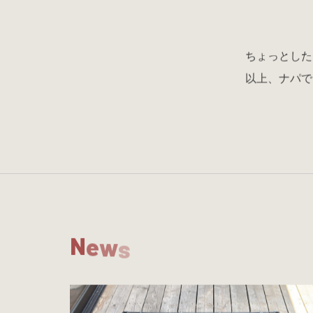
ちょっとした
以上、ナパで
N
e
w
s