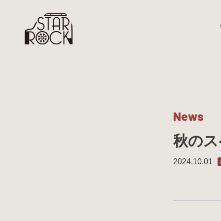
N
e
w
s
秋のス
2024.10.01