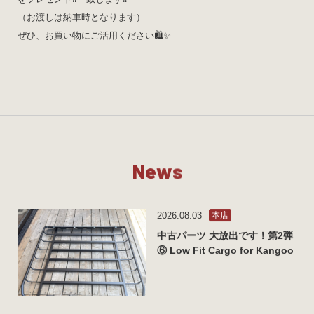
（お渡しは納車時となります）
ぜひ、お買い物にご活用ください🛍✨️
N
e
w
s
2026.08.03
本店
中古パーツ 大放出です！第2弾
⑥ Low Fit Cargo for Kangoo