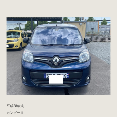
平成28年式
カングーⅡ