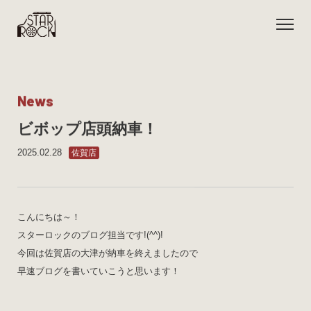
N
e
w
s
ビボップ店頭納車！
2025.02.28
佐賀店
こんにちは～！
スターロックのブログ担当です!(^^)!
今回は佐賀店の大津が納車を終えましたので
早速ブログを書いていこうと思います！