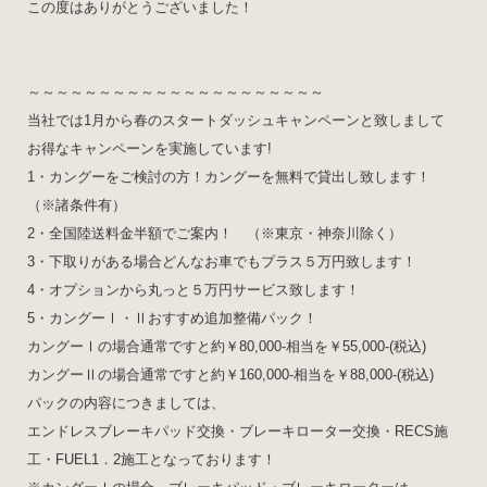
この度はありがとうございました！
～～～～～～～～～～～～～～～～～～～～～
当社では1月から春のスタートダッシュキャンペーンと致しまして
お得なキャンペーンを実施しています!
1・カングーをご検討の方！カングーを無料で貸出し致します！
（※諸条件有）
2・全国陸送料金半額でご案内！ （※東京・神奈川除く）
3・下取りがある場合どんなお車でもプラス５万円致します！
4・オプションから丸っと５万円サービス致します！
5・カングーⅠ・Ⅱおすすめ追加整備パック！
カングーⅠの場合通常ですと約￥80,000-相当を￥55,000-(税込)
カングーⅡの場合通常ですと約￥160,000-相当を￥88,000-(税込)
パックの内容につきましては、
エンドレスブレーキパッド交換・ブレーキローター交換・RECS施
工・FUEL1．2施工となっております！