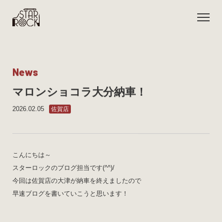
N
e
w
s
マロンショコラ大分納車！
2026.02.05
佐賀店
こんにちは～
スターロックのブログ担当です(^^)/
今回は佐賀店の大津が納車を終えましたので
早速ブログを書いていこうと思います！