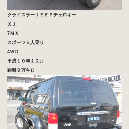
クライスラーＪＥＥＰチェロキー
ＸＪ
7ＭＸ
スポーツ５人乗り
4ＷＤ
平成１０年１２月
距離９万キロ