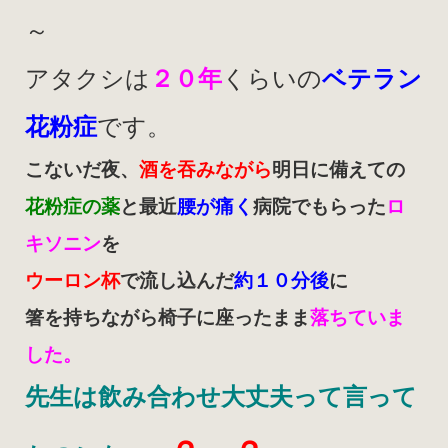
～
アタクシは
２０年
くらいの
ベテラン
花粉症
です。
こないだ夜、
酒を吞みながら
明日に備えての
花粉症の薬
と最近
腰が痛く
病院でもらった
ロ
キソニン
を
ウーロン杯
で流し込んだ
約１０分後
に
箸を持ちながら椅子に座ったまま
落ちていま
した。
先生は飲み合わせ大丈夫って言って