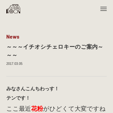
N
e
w
s
～～～イチオシチェロキーのご案内～
～～
2017.03.05
みなさんこんちわっす！
テンです！
ここ最近
花粉
がひどくて大変ですね