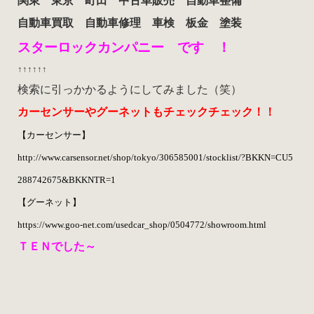
関東 東京 町田 中古車販売 自動車整備
自動車買取 自動車修理 車検 板金 塗装
スターロックカンパニー です ！
↑↑
↑↑
↑↑
検索に引っかかるようにしてみました（笑）
カーセンサーやグーネットもチェックチェック！！
【カーセンサー】
http://www.carsensor.net/shop/tokyo/306585001/stocklist/?BKKN=CU5
288742675&BKKNTR=1
【グーネット】
https://www.goo-net.com/usedcar_shop/0504772/showroom.html
ＴＥＮでした～