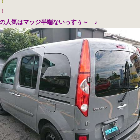
！
！
の人気はマッジ半端ないっすぅ～ ♪