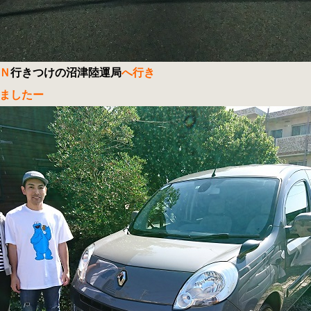
Ｎ
行きつけの沼津陸運局
へ行き
ましたー