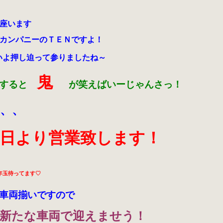
座います
カンパニーのＴＥＮですよ！
いよ押し迫って参りましたね～
鬼
をすると
が笑えばいーじゃんさっ！
、、
２日より営業致します！
年玉待ってます♡
車両揃いですので
々新たな車両で迎えませう！