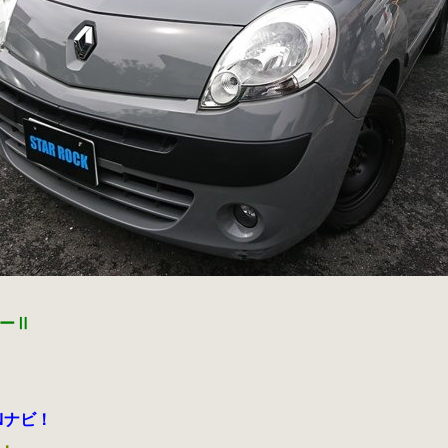
ーⅡ
Nナビ！