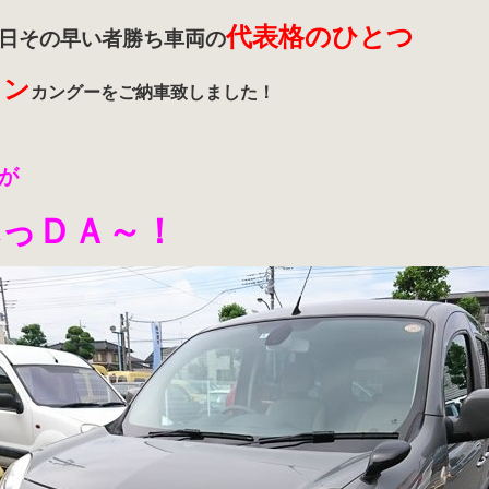
代表格のひとつ
日その早い者勝ち車両の
タン
カングーをご納車致しました！
が
れっＤＡ～！