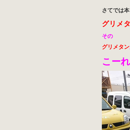
さてでは本
グリメ
その
グリメタン
こー