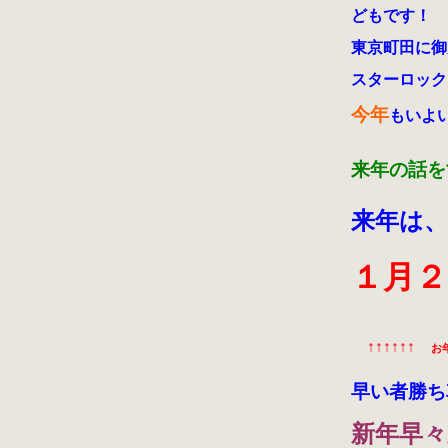
どもです！
東京町田に御
スターロック
今年
もいよ
来年の話
来年は、
１月
↑↑↑↑↑↑
お
早い者勝ち
新年早