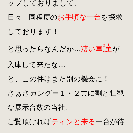
ップしておりまして、
日々、同程度の
お手頃な一台
を探求
しております！
達
と思ったらなんだか…
凄い車
が
入庫して来たな…
と、この件はまた別の機会に！
さぁさカングー１・２共に割と壮観
な展示台数の当社、
ご覧頂ければ
ティンと来る
一台が待