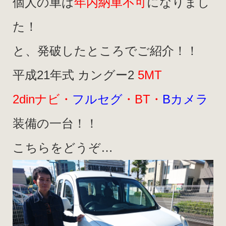
個人の車は
年内納車不可
になりまし
た！
と、発破したところでご紹介！！
平成21年式 カングー2
5MT
2dinナビ・
フルセグ
・BT・
Bカメラ
装備の一台！！
こちらをどうぞ…