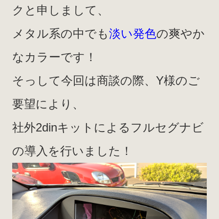
クと申しまして、
メタル系の中でも
淡い発色
の爽やか
なカラーです！
そっして今回は商談の際、Y様のご
要望により、
社外2dinキットによるフルセグナビ
の導入を行いました！