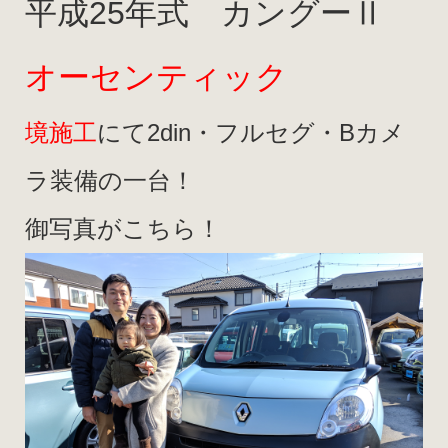
平成25年式 カングーⅡ
オーセンティック
境施工
にて2din・フルセグ・Bカメ
ラ装備の一台！
御写真がこちら！