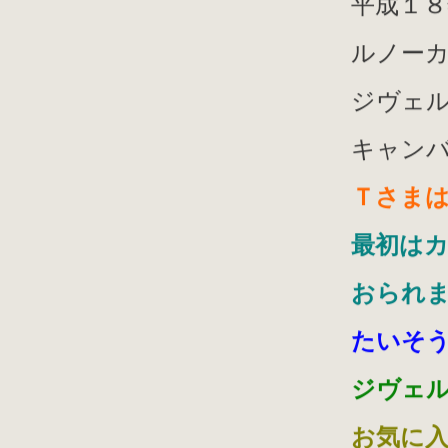
平成１８
ルノー
ジヴェ
キャン
Ｔさま
最初は
おられ
たいそ
ジヴェ
お気に