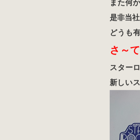
また何
是非当
どうも
さ～
スター
新しい