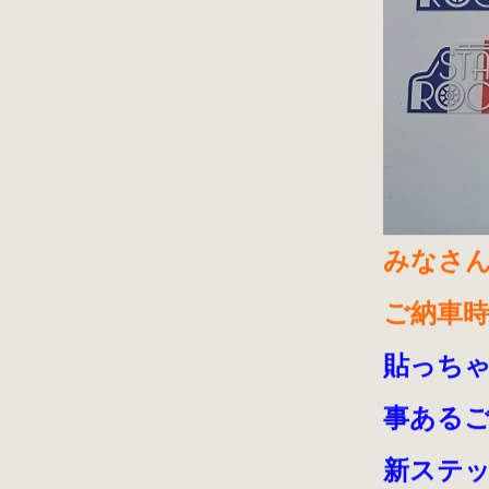
みなさ
ご納車
貼っち
事ある
新ステ