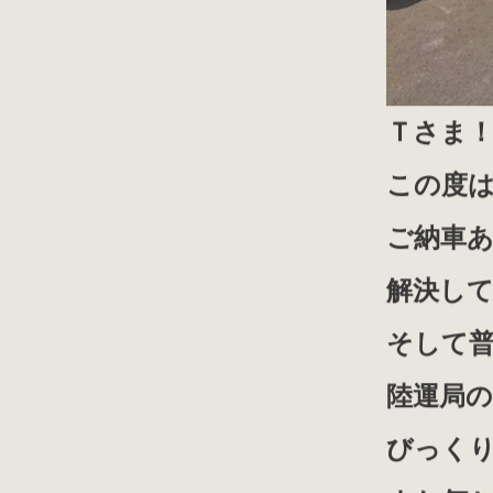
Ｔさま
この度
ご納車
解決し
そして
陸運局
びっく