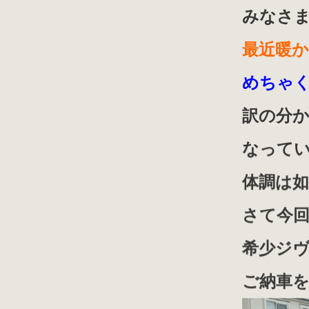
みなさ
最近暖
めちゃ
訳の分
なって
体調は
さて今
希少ジ
ご納車