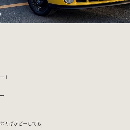
ーⅠ
ー
のカギがどーしても