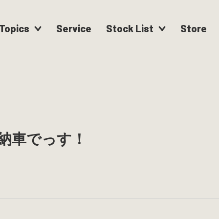
Topics
Service
Stock List
Store
納車でっす！