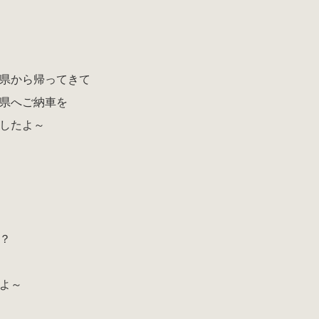
県から帰ってきて
県へご納車を
したよ～
？
よ～