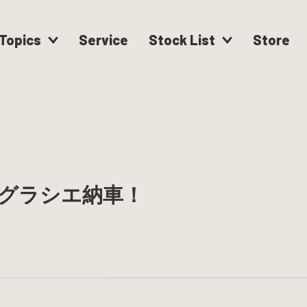
Topics
Service
Stock List
Store
グラシエ納車！