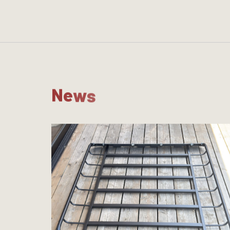
N
e
w
s