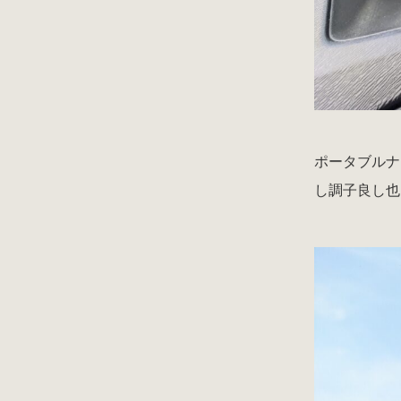
ポータブルナ
し調子良し也