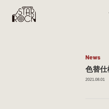
N
e
w
s
色替仕
2021.08.01