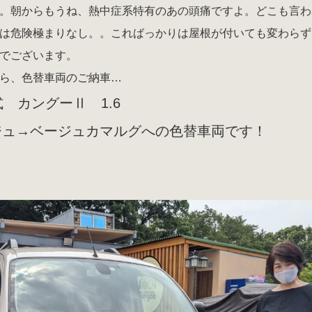
。朝からもうね、熱中症系特有のあの頭痛ですよ。どこも言わ
は危険極まりなし。。こればっかりは屋根が付いても変わらず
でございます。
ら、色替車両のご納車…
式 カングーⅡ 1.6
ジュ→ベージュカマルグへの色替車両です！