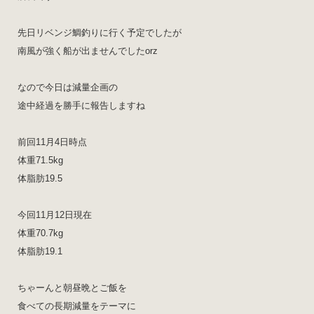
先日リベンジ鯛釣りに行く予定でしたが
南風が強く船が出ませんでしたorz
なので今日は減量企画の
途中経過を勝手に報告しますね
前回11月4日時点
体重71.5kg
体脂肪19.5
今回11月12日現在
体重70.7kg
体脂肪19.1
ちゃーんと朝昼晩とご飯を
食べての長期減量をテーマに