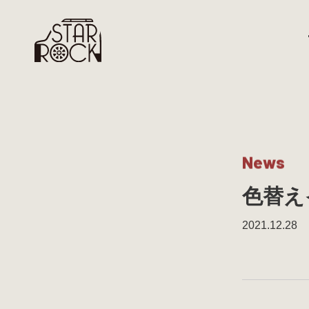
N
e
w
s
色替え
2021.12.28