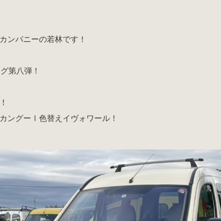
カンパニーの若林です！
ログ第八弾！
！
カングーⅠ色替えイヴォワール！